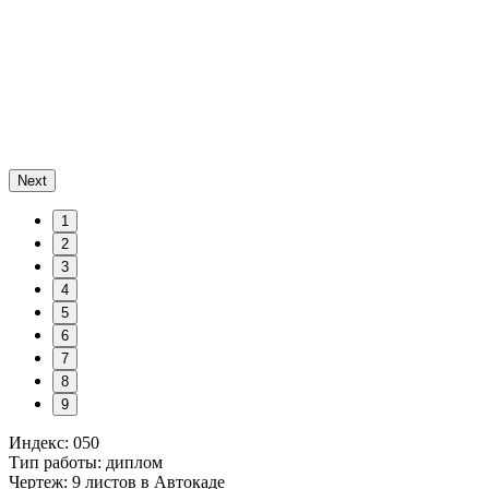
Next
1
2
3
4
5
6
7
8
9
Индекс: 050
Тип работы: диплом
Чертеж: 9 листов в Автокаде