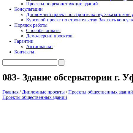
Проекты по реконструкции зданий
Консультации
Дипломный проект по строительству. Заказать конс
Курсовой проект по строительству. Заказать консул
Порядок работы
Способы оплаты
Демо-версии проектов
Гарантии
Антиплагиат
Контакты
083- Здание обсерватории г. У
Главная
/
Дипломные проекты
/
Проекты общественных зданий
Проекты общественных зданий