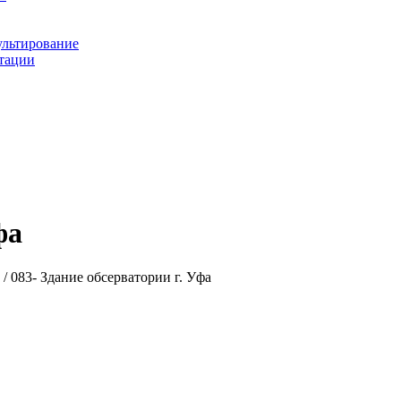
ультирование
ьтации
фа
/ 083- Здание обсерватории г. Уфа