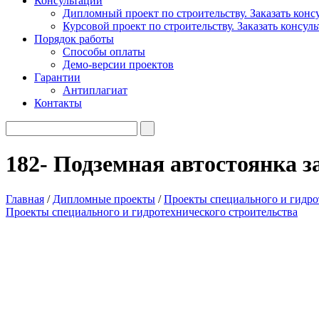
Консультации
Дипломный проект по строительству. Заказать конс
Курсовой проект по строительству. Заказать консул
Порядок работы
Способы оплаты
Демо-версии проектов
Гарантии
Антиплагиат
Контакты
182- Подземная автостоянка 
Главная
/
Дипломные проекты
/
Проекты специального и гидро
Проекты специального и гидротехнического строительства