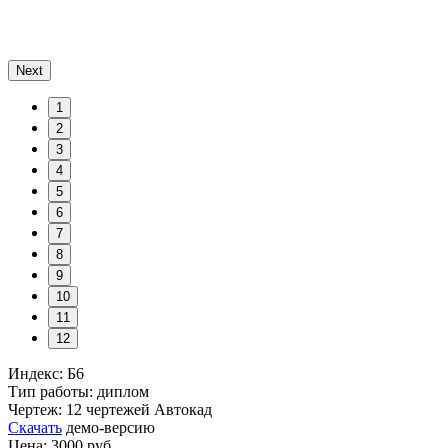
Next
1
2
3
4
5
6
7
8
9
10
11
12
Индекс: Б6
Тип работы: диплом
Чертеж: 12 чертежей Автокад
Скачать
демо-версию
Цена: 3000 руб.